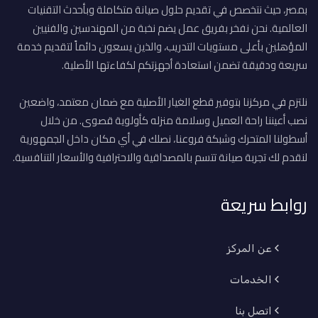
بمصر، حيث نتخصص في تقديم حلول صيانة متكاملة وبأحدث التقنيات
العالمية. نحن نفخر بفريق عمل يضم نخبة من المهندسين والفنيين
المؤهلين بأعلى مستويات التدريب، والذين يسعون دائماً لتقديم خدمة
سريعة ودقيقة تضمن استعادة أجهزتكم لكفاءتها الأصلية.
نلتزم في مركزنا بتوفير قطع الغيار الأصلية مع ضمان معتمد، واضعين
نصب أعيننا راحة العميل وسلامة منزله كأولوية قصوى. من خلال
أسطولنا المتحرك وشبكة فروعنا، نصلك في أي مكان داخل الجمهورية
لنقدم لك تجربة صيانة تتسم بالمصداقية والاحترافية والأسعار التنافسية.
روابط سريعة
عن المركز
الخدمات
اتصل بنا