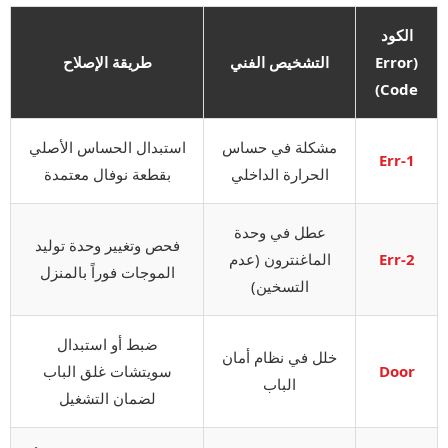
الكود
(Error
التشخيص الفني
طريقة الإصلاح
Code)
مشكلة في حساس
استبدال الحساس الأصلي
Err-1
الحرارة الداخلي
بقطعة نوفال معتمدة
عطل في وحدة
فحص وتغيير وحدة توليد
Err-2
الماغنترون (عدم
الموجات فوراً بالمنزل
التسخين)
ضبط أو استبدال
خلل في نظام أمان
Door
سويتشات غلق الباب
الباب
لضمان التشغيل