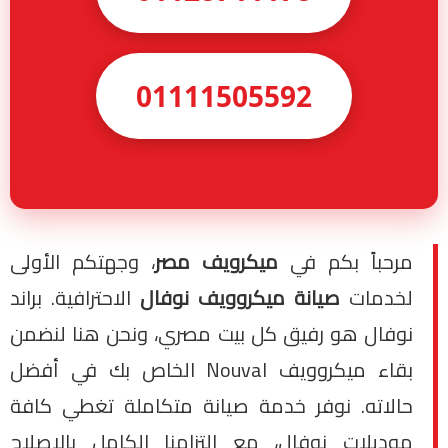
01111505592
مرحباً بكم في
ميكرويف مصر
، وجهتكم الأولى
لخدمات
صيانة ميكروويف نوفال
الاحترافية. براند
نوفال هو رفيق كل بيت مصري، ونحن هنا لنضمن
بقاء ميكروويف Nouval الخاص بك في أفضل
حالاته. نوفر خدمة صيانة متكاملة تغطي كافة
موديلات نوفال، مع التزامنا الكامل بالإصلاح