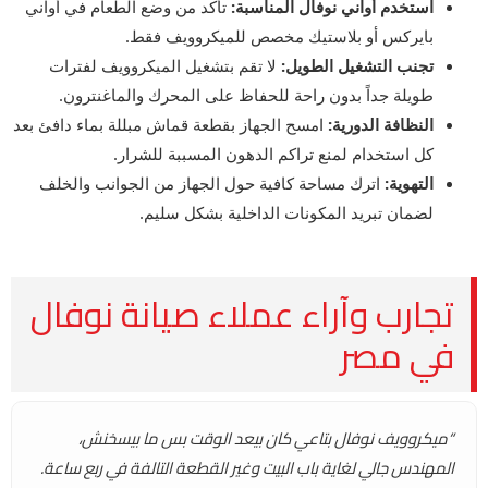
استخدم أواني نوفال المناسبة:
تأكد من وضع الطعام في أواني
بايركس أو بلاستيك مخصص للميكروويف فقط.
تجنب التشغيل الطويل:
لا تقم بتشغيل الميكروويف لفترات
طويلة جداً بدون راحة للحفاظ على المحرك والماغنترون.
النظافة الدورية:
امسح الجهاز بقطعة قماش مبللة بماء دافئ بعد
كل استخدام لمنع تراكم الدهون المسببة للشرار.
التهوية:
اترك مساحة كافية حول الجهاز من الجوانب والخلف
لضمان تبريد المكونات الداخلية بشكل سليم.
تجارب وآراء عملاء صيانة نوفال
في مصر
“ميكروويف نوفال بتاعي كان بيعد الوقت بس ما بيسخنش،
المهندس جالي لغاية باب البيت وغير القطعة التالفة في ربع ساعة.