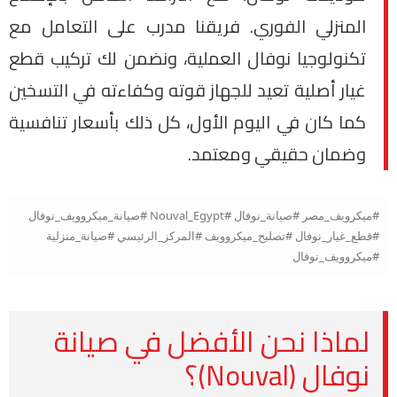
المنزلي الفوري. فريقنا مدرب على التعامل مع
تكنولوجيا نوفال العملية، ونضمن لك تركيب قطع
غيار أصلية تعيد للجهاز قوته وكفاءته في التسخين
كما كان في اليوم الأول، كل ذلك بأسعار تنافسية
وضمان حقيقي ومعتمد.
#ميكرويف_مصر #صيانة_نوفال #Nouval_Egypt #صيانة_ميكروويف_نوفال
#قطع_غيار_نوفال #تصليح_ميكروويف #المركز_الرئيسي #صيانة_منزلية
#ميكروويف_نوفال
لماذا نحن الأفضل في صيانة
نوفال (Nouval)؟