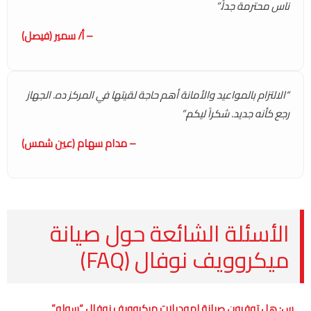
ناس محترمة جداً.”
– أ/ سمير (فيصل)
“الالتزام بالمواعيد والأمانة أهم حاجة لقيتها في المركز ده. الجهاز
رجع كأنه جديد. شكراً ليكم.”
– مدام سهام (عين شمس)
الأسئلة الشائعة حول صيانة
ميكروويف نوفال (FAQ)
س: هل توفرون صيانة لموديلات ميكروويف نوفال “سولو”