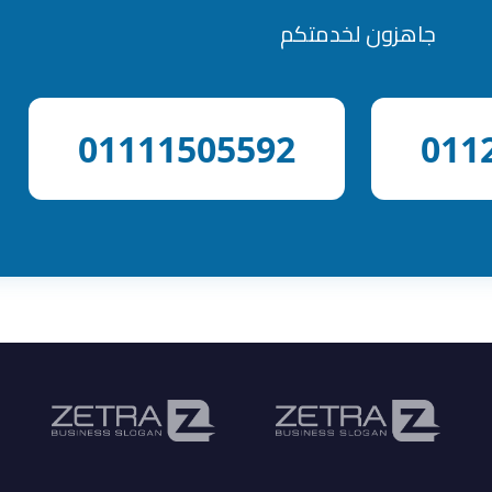
جاهزون لخدمتكم
01111505592
011