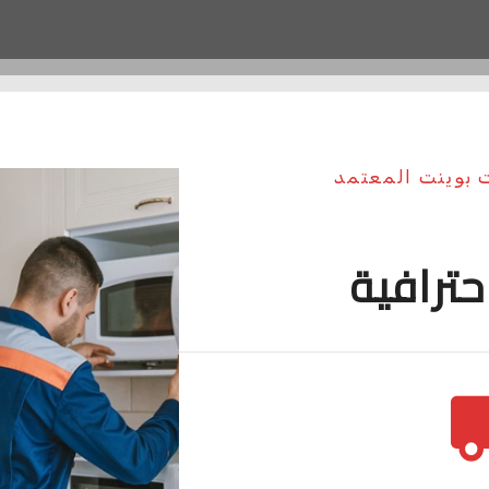
ت بوينت المعتمد
حترافية