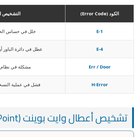
الكود (Error Code)
التشخيص ا
E-1
خلل في حساس الحر
E-4
عطل في دائرة الباور أو 
Err / Door
مشكلة في نظام 
H-Error
فشل في عملية التسخي
تشخيص أعطال وايت بوينت (White Point) الشائعة