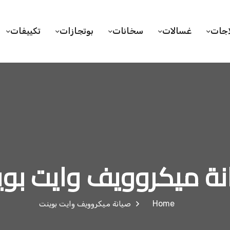
اجات
غسالات
سخانات
بوتجازات
تكييفات
نة ميكروويف وايت بوي
Home
صيانة ميكروويف وايت بوينت