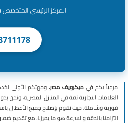
المركز الرئيسي المتخصص في صيانة ميكروويف
8711178
مرحباً بكم في
ميكرويف مصر
، وجهتكم الأولى لخد
العلامات التجارية ثقة في المنازل المصرية، ونحن بدو
فورية وشاملة، حيث نقوم بإصلاح جميع الأعطال باستخ
التزامنا بالدقة والسرعة هو ما يميزنا، مع تقديم ضم