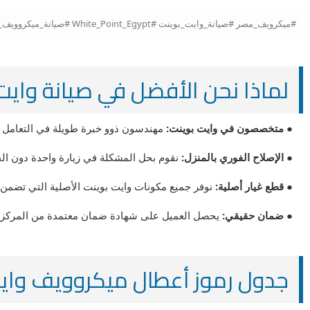
#ميكرويف_مصر #صيانة_وايت_بوينت #White_Point_Egypt #صيانة_ميكروويف_وايت_بوينت #قطع_غيار_وايت_بوينت #تصليح_ميكروويف #المركز_الرئيسي #صيانة_منزلية #ميكروويف_وايت_بوينت
لماذا نحن الأفضل في صيانة وايت بوينت (int
● متخصصون في وايت بوينت:
مهندسون ذوو خبرة طويلة في التعامل مع 
● الإصلاح الفوري بالمنزل:
نقوم بحل المشكلة في زيارة واحدة دون ال
● قطع غيار أصلية:
نوفر جميع مكونات وايت بوينت الأصلية التي تضمن ا
● ضمان حقيقي:
يحصل العميل على شهادة ضمان معتمدة من المركز عل
جدول رموز أعطال ميكروويف وايت بوينت (Error Codes