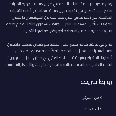
يعتبر مركزنا من المؤسسات الرائدة في مجال صيانة الأجهزة المنزلية
بمصر، حيث نتخصص في تقديم حلول صيانة متكاملة وبأحدث التقنيات
العالمية. نحن نفخر بفريق عمل يضم نخبة من المهندسين والفنيين
المؤهلين بأعلى مستويات التدريب، والذين يسعون دائماً لتقديم خدمة
سريعة ودقيقة تضمن استعادة أجهزتكم لكفاءتها الأصلية.
نلتزم في مركزنا بتوفير قطع الغيار الأصلية مع ضمان معتمد، واضعين
نصب أعيننا راحة العميل وسلامة منزله كأولوية قصوى. من خلال
أسطولنا المتحرك وشبكة فروعنا، نصلك في أي مكان داخل الجمهورية
لنقدم لك تجربة صيانة تتسم بالمصداقية والاحترافية والأسعار التنافسية.
روابط سريعة
عن المركز
الخدمات