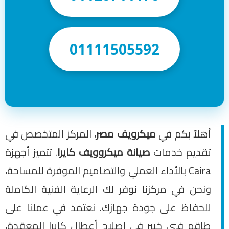
01111505592
أهلاً بكم في
ميكرويف مصر
، المركز المتخصص في
تقديم خدمات
صيانة ميكروويف كايرا
. تتميز أجهزة
Caira بالأداء العملي والتصاميم الموفرة للمساحة،
ونحن في مركزنا نوفر لك الرعاية الفنية الكاملة
للحفاظ على جودة جهازك. نعتمد في عملنا على
طاقم فني خبير في إصلاح أعطال كايرا المعقدة،