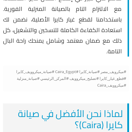
مع الالتزام التام بالصيانة المنزلية الفورية.
باستخدامنا لقطع غيار كايرا الأصلية، نضمن لك
استعادة الكفاءة الكاملة للتسخين والتشغيل، كل
ذلك مع ضمان معتمد وشامل يمنحك راحة البال
التامة.
#ميكرويف_مصر #صيانة_كايرا #Caira_Egypt #صيانة_ميكروويف_كايرا
#قطع_غيار_كايرا #تصليح_ميكروويف #المركز_الرئيسي #صيانة_منزلية
#ميكروويف_Caira
لماذا نحن الأفضل في صيانة
كايرا (Caira)؟