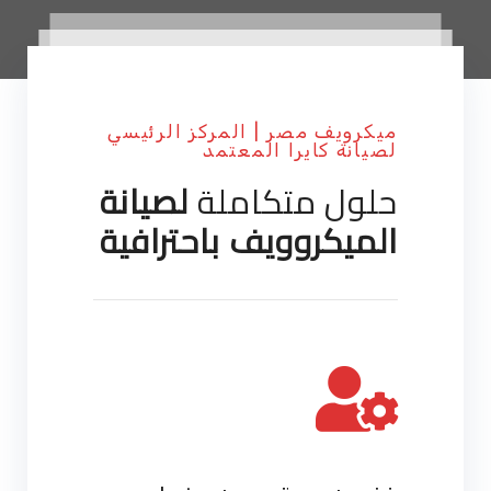
ميكرويف مصر | المركز الرئيسي
لصيانة كايرا المعتمد
حلول متكاملة
لصيانة
الميكروويف باحترافية