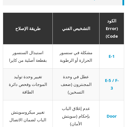
الكود
(Error
التشخيص الفني
طريقة الإصلاح
Code)
مشكلة في سنسور
استبدال السنسور
E-1
الحرارة أو الرطوبة
بقطعة أصلية من كايرا
عطل في وحدة
تغيير وحدة توليد
E-5 / F-
المجنترون (ضعف
الموجات وفحص دائرة
3
التسخين)
الطاقة
عدم إغلاق الباب
تغيير ميكروسويتش
Door
بإحكام (سويتش
الباب لضمان الاتصال
الأمان)