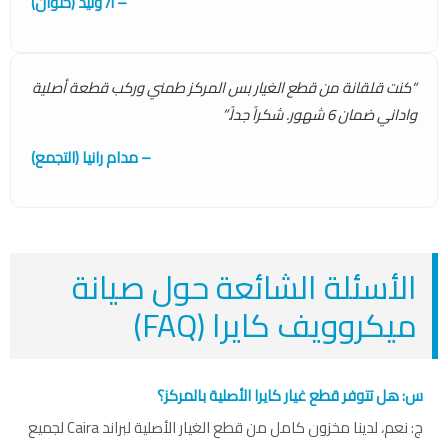
– أ/ وليد (حلوان)
“كنت قلقانة من قطع الغيار بس المركز طمني وركب قطعة أصلية
واداني ضمان 6 شهور. شكراً جداً.”
– مدام رانيا (التجمع)
الأسئلة الشائعة حول صيانة
ميكروويف كايرا (FAQ)
س: هل تتوفر قطع غيار كايرا الأصلية بالمركز؟
ج: نعم، لدينا مخزون كامل من قطع الغيار الأصلية لبراند Caira لجميع