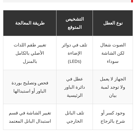
التشخيص
نوع العطل
طريقة المعالجة
المتوقع
الصوت شغال
تلف في دوائر
تغيير طقم اللدات
لكن الشاشة
الإضاءة
الأصلي بالكامل
سوداء
(LEDs)
بالمنزل
الجهاز لا يعمل
عطل في
فحص وتصليح بوردة
ولا توجد لمبة
دائرة الباور
الباور أو استبدالها
بيان
الرئيسية
وجود كسر أو
تلف البانل
تغيير الشاشة في قسم
شرخ بالزجاج
الخارجي
استبدال البانل المعتمد