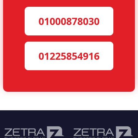
01000878030
01225854916