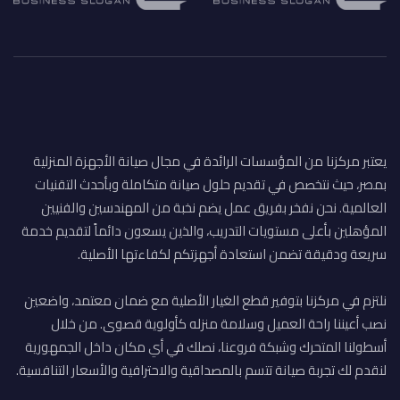
يعتبر مركزنا من المؤسسات الرائدة في مجال صيانة الأجهزة المنزلية
بمصر، حيث نتخصص في تقديم حلول صيانة متكاملة وبأحدث التقنيات
العالمية. نحن نفخر بفريق عمل يضم نخبة من المهندسين والفنيين
المؤهلين بأعلى مستويات التدريب، والذين يسعون دائماً لتقديم خدمة
سريعة ودقيقة تضمن استعادة أجهزتكم لكفاءتها الأصلية.
نلتزم في مركزنا بتوفير قطع الغيار الأصلية مع ضمان معتمد، واضعين
نصب أعيننا راحة العميل وسلامة منزله كأولوية قصوى. من خلال
أسطولنا المتحرك وشبكة فروعنا، نصلك في أي مكان داخل الجمهورية
لنقدم لك تجربة صيانة تتسم بالمصداقية والاحترافية والأسعار التنافسية.