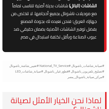
الشاشات (البانل)
شاشات بديلة أصلية تتناسب تماماً
مع موديلات ناشونال بجميع أحجامها. لا تتخلص من
جهازك العريق؛ فنحن نعيده لك بجودة المصنع
بفضل توفير الشاشات الأصلية بضمان حقيقي ضد
عيوب الصناعة وبأقل تكلفة استبدال في مصر.
#صيانة_شاشات_ناشونال #National_TV_Service #تغيير_شاشة_ناشونال
#تصليح_تلفزيون_ناشونال #قطع_غيار_ناشونال #صيانة_شاشات_LED
#مركز_صيانة_ناشونال_مصر
لماذا نحن الخيار الأمثل لصيانة