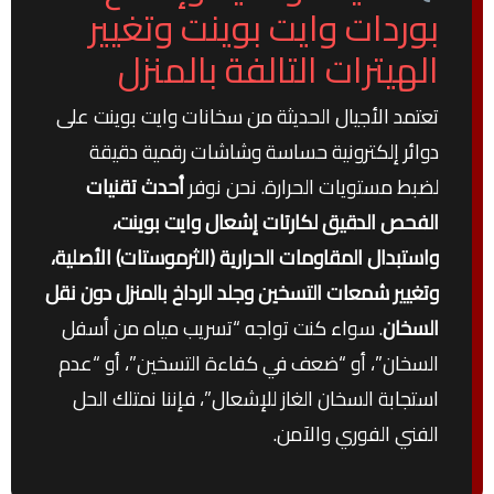
بوردات وايت بوينت وتغيير
الهيترات التالفة بالمنزل
تعتمد الأجيال الحديثة من سخانات وايت بوينت على
دوائر إلكترونية حساسة وشاشات رقمية دقيقة
لضبط مستويات الحرارة. نحن نوفر
أحدث تقنيات
الفحص الدقيق لكارتات إشعال وايت بوينت،
واستبدال المقاومات الحرارية (الثرموستات) الأصلية،
وتغيير شمعات التسخين وجلد الرداخ بالمنزل دون نقل
السخان
. سواء كنت تواجه “تسريب مياه من أسفل
السخان”، أو “ضعف في كفاءة التسخين”، أو “عدم
استجابة السخان الغاز للإشعال”، فإننا نمتلك الحل
الفني الفوري والآمن.