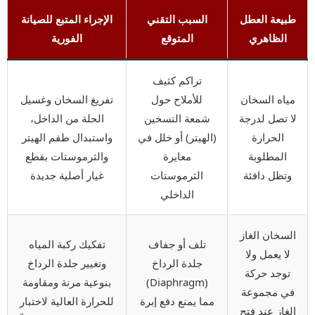
طبيعة العطل
السبب التقني
الإجراء المتبع للصيانة
الظاهري
المتوقع
الفورية
تراكم كثيف
مياه السخان
للأملاح حول
تفريغ السخان وغسيل
لا تصل لدرجة
شمعة التسخين
الحلة من الداخل،
الحرارة
(الهيتر) أو خلل في
واستبدال طقم الهيتر
المطلوبة
معايرة
والثرموستات بقطع
وتظل دافئة
الثرموستات
غيار أصلية جديدة
الداخلي
السخان الغاز
تلف أو جفاف
تفكيك ركبة المياه
لا يعمل ولا
جلدة الرداخ
وتغيير جلدة الرداخ
توجد حركة
(Diaphragm)
بنوعية مرنة ومقاومة
في مجموعة
مما يمنع دفع إبرة
للحرارة العالية لاختبار
الغاز عند فتح