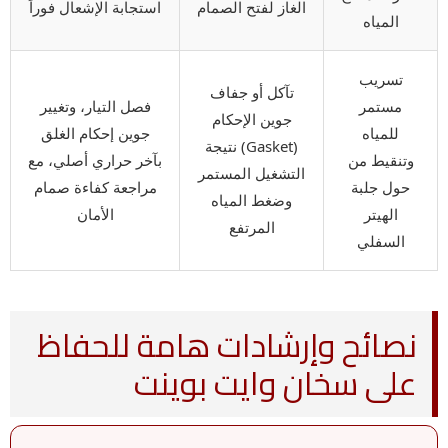
الغاز لفتح الصمام
استجابة الإشعال فوراً
المياه
تسريب
تآكل أو جفاف
مستمر
فصل التيار، وتغيير
جوين الإحكام
للمياه
جوين إحكام الغلق
(Gasket) نتيجة
وتنقيط من
بآخر حراري أصلي، مع
التشغيل المستمر
حول جلبة
مراجعة كفاءة صمام
وضغط المياه
الهيتر
الأمان
المرتفع
السفلي
نصائح وإرشادات هامة للحفاظ
على سخان وايت بوينت