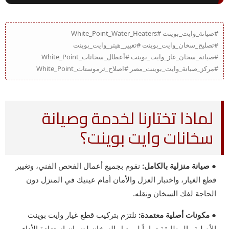
#صيانة_وايت_بوينت #White_Point_Water_Heaters
#تصليح_سخان_وايت_بوينت #تغيير_هيتر_وايت_بوينت
#صيانة_سخان_غاز_وايت_بوينت #أعطال_سخانات_White_Point
#مركز_صيانة_وايت_بوينت_مصر #اصلاح_ثرموستات_White_Point
لماذا تختارنا لخدمة وصيانة
سخانات وايت بوينت؟
● صيانة منزلية بالكامل:
نقوم بجميع أعمال الفحص الفني، وتغيير
قطع الغيار، واختبار العزل والأمان أمام عينيك في المنزل دون
الحاجة لفك السخان ونقله.
● مكونات أصلية معتمدة:
نلتزم بتركيب قطع غيار وايت بوينت
الأصلية والمطابقة تماماً لموديل السخان لضمان استعادة الأداء