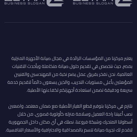
يعتبر مركزنا من المؤسسات الرائدة في مجال صيانة الأجهزة المنزلية
بمصر، حيث نتخصص في تقديم حلول صيانة متكاملة وبأحدث التقنيات
العالمية. نحن نفخر بفريق عمل يضم نخبة من المهندسين والفنيين
المؤهلين بأعلى مستويات التدريب، والذين يسعون دائماً لتقديم خدمة
سريعة ودقيقة تضمن استعادة أجهزتكم لكفاءتها الأصلية.
نلتزم في مركزنا بتوفير قطع الغيار الأصلية مع ضمان معتمد، واضعين
نصب أعيننا راحة العميل وسلامة منزله كأولوية قصوى. من خلال
أسطولنا المتحرك وشبكة فروعنا، نصلك في أي مكان داخل الجمهورية
لنقدم لك تجربة صيانة تتسم بالمصداقية والاحترافية والأسعار التنافسية.