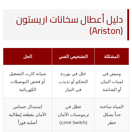
دليل أعطال سخانات اريستون
(Ariston)
المشكلة
التشخيص الفني
الحل
وميض في
خلل في بوردة
صيانة كارت التشغيل
لمبات البيان
التحكم أو تذبذب
أو فحص التوصيلات
أو الشاشة
في التيار
الكهربائية
المياه ساخنة
عطل في
استبدال حساس
جداً بشكل
ثرموستات الأمان
الأمان بقطعة إيطالية
خطر
(Limit Switch)
أصلية فوراً