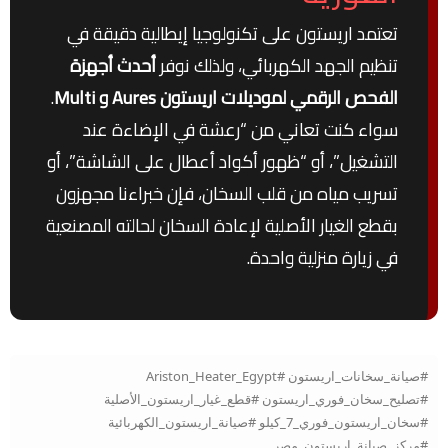
تعتمد اريستون على تكنولوجيا إيطالية دقيقة في
تنظيم الجهد الكهربائي، ولذلك نوفر
أحدث أجهزة
الفحص الرقمي لموديلات اريستون Aures و Multi
.
سواء كنت تعاني من “رعشة في الإضاءة عند
التشغيل”، أو “ظهور أكواد أعطال على الشاشة”، أو
تسريب مياه من قلب السخان، فإن خبراءنا مجهزون
بقطع الغيار الأصلية لإعادة السخان لحالته المصنعية
في زيارة منزلية واحدة.
#صيانة_سخانات_اريستون #Ariston_Heater_Egypt
#تصليح_سخان_فوري_اريستون #قطع_غيار_اريستون_الأصلية
#سخان_اريستون_فوري_7_كيلو #صيانة_اريستون_الكهربائية
#مركز_صيانة_اريستون_مصر