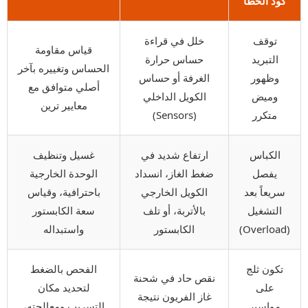
كود الخطأ
توقف
خلل في قراءة
قياس مقاومة
التبريد
حساس حرارة
الحساس وتغييره بآخر
وظهور
الغرفة أو حساس
أصلي متوافق مع
وميض
الكويل الداخلي
معايير ترين
متكرر
(Sensors)
الكباس
ارتفاع شديد في
غسيل وتنظيف
يفصل
ضغط الغاز، انسداد
الوحدة الخارجية
سريعاً بعد
الكويل الخارجي
باحترافية، وقياس
التشغيل
بالأتربة، أو تلف
سعة الكابستور
(Overload)
الكابستور
واستبداله
تكون ثلج
الفحص بالضغط
نقص حاد في شحنة
على
لتحديد مكان
غاز الفريون نتيجة
مواسير
التسريب ومعالجته،