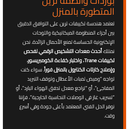
بوردات وأنظمة ترين
المتطورة بالمنزل
تعتمد هندسة تكييفات ترين على التوافق الدقيق
بين أجزاء المنظومة الميكانيكية واللوحات
الإلكترونية الحساسة لمنع الأحمال الزائدة. نحن
نمتلك
أحدث معدات التشخيص الرقمي لفحص
تكييفات Trane، واختبار كفاءة الكومبريسور،
وإصلاح كارتات الكنترول بالمنزل فوراً
. سواء كنت
تواجه “وميض لمبات الأعطال وتوقف التبريد
المفاجئ”، أو “تراجع معدل تدفق الهواء البارد”، أو
“تسريب غاز في الوصلات النحاسية الخارجية”، فإننا
نوفر الحل الفني المعتمد بأعلى جودة وفي أسرع
وقت.