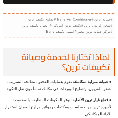
#صيانة_ترين #Trane_Air_Conditioner #تصليح_تكييف_ترين
#شحن_فريون_ترين #تكييف_ترين_امريكي #اعطال_تكييف_ترين
#مركز_صيانة_ترين_مصر #غسيل_تكييف_Trane
لماذا تختارنا لخدمة وصيانة
تكييفات ترين؟
● صيانة منزلية متكاملة:
نقوم بعمليات الفحص، معالجة التسريب،
شحن الفريون، وتصليح البوردات في مكانك تماماً دون نقل التكييف.
● قطع غيار ترين الأصلية:
نوفر المكونات المطابقة والمخصصة
لأجهزة ترين من حساسات ومكثفات ومواتير مراوح لضمان استقرار
الأداء الميكانيكي.