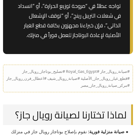
تواجه عطلاً في “مروحة توزيع الحرارة”، أو “انسداد
في شعلات التريبل رينج”، أو “توقف الإشعال
الذاتي”، فإن خبراءنا مجهزون بكافة قطع الغيار
الأصلية لإعادة البوتاجاز للعمل فوراً في منزلك.
#صيانة_رويال_جاز #Royal_Gas_Egypt #تصليح_بوتاجاز_رويال_جاز
#قطع_غيار_رويال_جاز_الأصلية #صيانة_رويال_شيف #اعطال_فرن_رويال_جاز
#مركز_صيانة_رويال_جاز_مصر
لماذا تختارنا لصيانة رويال جاز؟
● صيانة منزلية فورية:
نقوم بإصلاح بوتاجاز رويال جاز في منزلك