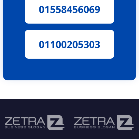
01558456069
01100205303