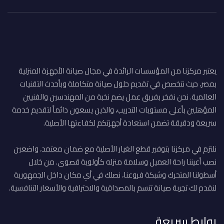
يعتبر مركزنا من المؤسسات الرائدة في مجال صيانة الأجهزة المنزلية
بمصر، حيث نتخصص في تقديم حلول صيانة متكاملة وبأحدث التقنيات
العالمية. نحن نفخر بفريق عمل يضم نخبة من المهندسين والفنيين
المؤهلين بأعلى مستويات التدريب، والذين يسعون دائماً لتقديم خدمة
سريعة ودقيقة تضمن استعادة أجهزتكم لكفاءتها الأصلية.
نلتزم في مركزنا بتوفير قطع الغيار الأصلية مع ضمان معتمد، واضعين
نصب أعيننا راحة العميل وسلامة منزله كأولوية قصوى. من خلال
أسطولنا المتحرك وشبكة فروعنا، نصلك في أي مكان داخل الجمهورية
لنقدم لك تجربة صيانة تتسم بالمصداقية والاحترافية والأسعار التنافسية.
روابط سريعة