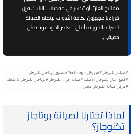
مفاتيح الغاز”، أو “كسر في مفصلات الباب”، فإن
خبراءنا مجهزون بكافة الأدوات لإتمام الصيانة
المنزلية الفورية بأعلى معايير الجودة وبضمان
حقيقي.
#صيانة_تكنوجاز #Technogas_Egypt #تصليح_بوتاجاز_تكنوجاز
#قطع_غيار_تكنوجاز_الأصلية #صيانة_فرن_تكنوجاز #بوتاجاز_تكنوجاز_5_شعلة
#مركز_صيانة_تكنوجاز_مصر
لماذا تختارنا لصيانة بوتاجاز
تكنوجاز؟