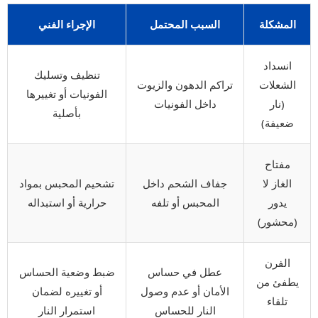
المشكلة
السبب المحتمل
الإجراء الفني
انسداد
تنظيف وتسليك
الشعلات
تراكم الدهون والزيوت
الفونيات أو تغييرها
(نار
داخل الفونيات
بأصلية
ضعيفة)
مفتاح
الغاز لا
جفاف الشحم داخل
تشحيم المحبس بمواد
يدور
المحبس أو تلفه
حرارية أو استبداله
(محشور)
الفرن
عطل في حساس
ضبط وضعية الحساس
يطفئ من
الأمان أو عدم وصول
أو تغييره لضمان
تلقاء
النار للحساس
استمرار النار